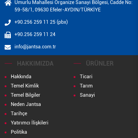
Umurlu Mahallesi Organize Sanayi Bölgesi, Cadde No:
59-58/1, 09630 Efeler-AYDIN/TÜRKİYE
+90.256 259 11 25 (pbx)
+90.256 259 11 24
info@jantsa.com.tr
HAKKIMIZDA
ÜRÜNLER
Hakkında
Ticari
Temel Kimlik
Tarım
Temel Bilgiler
Sanayi
Neden Jantsa
Tarihçe
Yatırımcı İlişkileri
Politika