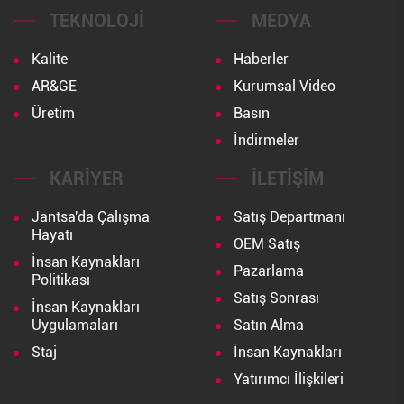
TEKNOLOJI
MEDYA
Kalite
Haberler
AR&GE
Kurumsal Video
Üretim
Basın
İndirmeler
KARIYER
İLETIŞIM
Jantsa'da Çalışma
Satış Departmanı
Hayatı
OEM Satış
İnsan Kaynakları
Pazarlama
Politikası
Satış Sonrası
İnsan Kaynakları
Uygulamaları
Satın Alma
Staj
İnsan Kaynakları
Yatırımcı İlişkileri