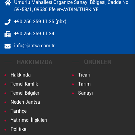
Umurlu Mahallesi Organize Sanayi Bölgesi, Cadde No:
59-58/1, 09630 Efeler-AYDIN/TÜRKİYE
+90.256 259 11 25 (pbx)
+90.256 259 11 24
info@jantsa.com.tr
HAKKIMIZDA
ÜRÜNLER
Hakkında
Ticari
Temel Kimlik
Tarım
Temel Bilgiler
Sanayi
Neden Jantsa
Tarihçe
Yatırımcı İlişkileri
Politika