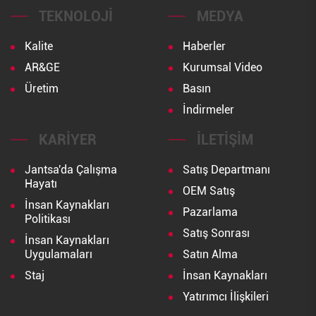
TEKNOLOJI
MEDYA
Kalite
Haberler
AR&GE
Kurumsal Video
Üretim
Basın
İndirmeler
KARIYER
İLETIŞIM
Jantsa'da Çalışma
Satış Departmanı
Hayatı
OEM Satış
İnsan Kaynakları
Pazarlama
Politikası
Satış Sonrası
İnsan Kaynakları
Uygulamaları
Satın Alma
Staj
İnsan Kaynakları
Yatırımcı İlişkileri