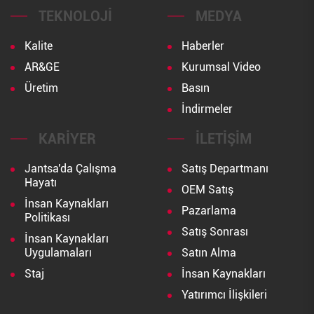
TEKNOLOJI
MEDYA
Kalite
Haberler
AR&GE
Kurumsal Video
Üretim
Basın
İndirmeler
KARIYER
İLETIŞIM
Jantsa'da Çalışma
Satış Departmanı
Hayatı
OEM Satış
İnsan Kaynakları
Pazarlama
Politikası
Satış Sonrası
İnsan Kaynakları
Uygulamaları
Satın Alma
Staj
İnsan Kaynakları
Yatırımcı İlişkileri