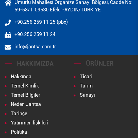
Umurlu Mahallesi Organize Sanayi Bölgesi, Cadde No:
59-58/1, 09630 Efeler-AYDIN/TÜRKİYE
+90.256 259 11 25 (pbx)
+90.256 259 11 24
info@jantsa.com.tr
HAKKIMIZDA
ÜRÜNLER
Hakkında
Ticari
Temel Kimlik
Tarım
Temel Bilgiler
Sanayi
Neden Jantsa
Tarihçe
Yatırımcı İlişkileri
Politika