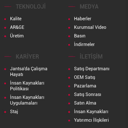
TEKNOLOJI
MEDYA
Kalite
Haberler
AR&GE
Kurumsal Video
Üretim
Basın
İndirmeler
KARIYER
İLETIŞIM
Jantsa'da Çalışma
Satış Departmanı
Hayatı
OEM Satış
İnsan Kaynakları
Pazarlama
Politikası
Satış Sonrası
İnsan Kaynakları
Uygulamaları
Satın Alma
Staj
İnsan Kaynakları
Yatırımcı İlişkileri