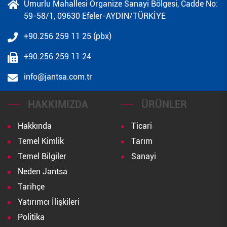
Umurlu Mahallesi Organize Sanayi Bölgesi, Cadde No:
59-58/1, 09630 Efeler-AYDIN/TÜRKİYE
+90.256 259 11 25 (pbx)
+90.256 259 11 24
info@jantsa.com.tr
HAKKIMIZDA
ÜRÜNLER
Hakkında
Ticari
Temel Kimlik
Tarım
Temel Bilgiler
Sanayi
Neden Jantsa
Tarihçe
Yatırımcı İlişkileri
Politika