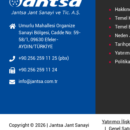
Hakkın
Temel 
Umurlu Mahallesi Organize
Temel B
Sanayi Bölgesi, Cadde No: 59-
Neden 
58/1, 09630 Efeler-
Tarihç
AYDIN/TÜRKİYE
Yatırımc
+90.256 259 11 25 (pbx)
Politik
+90.256 259 11 24
info@jantsa.com.tr
Yatırımcı İlişk
Copyright © 2026 | Jantsa Jant Sanayi
Genel Satı