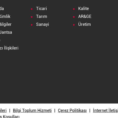
da
Ticari
Kalite
Kimlik
Tarım
AR&GE
ilgiler
Sanayi
Üretim
Jantsa
e
ı İlişkileri
a
ileri
Bilgi Toplum Hizmeti
Çerez Politikası
İnternet İlet
ş Koşulları