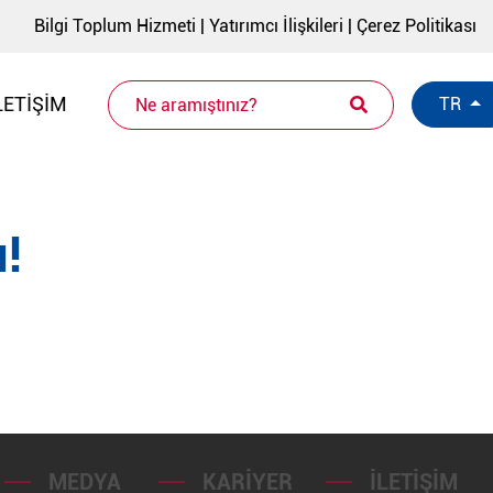
Bilgi Toplum Hizmeti
|
Yatırımcı İlişkileri
|
Çerez Politikası
LETIŞIM
TR
!
MEDYA
KARIYER
İLETIŞIM