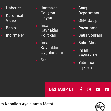
Haberler
Jantsa'da
Satış
Çalışma
Departmanı
Kurumsal
Hayatı
Video
OEM Satış
İnsan
Basın
Pazarlama
Kaynakları
İndirmeler
Politikası
Satış Sonrası
İnsan
Satın Alma
Kaynakları
İnsan
Uygulamaları
Kaynakları
Staj
Yatırımcı
İlişkileri
BİZİ TAKİP ET
işim Kanalları Aydınlatma Metni