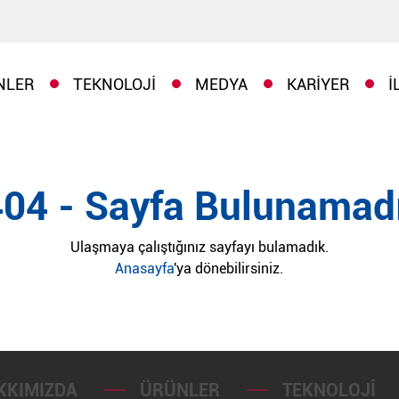
NLER
TEKNOLOJI
MEDYA
KARIYER
İ
404 - Sayfa Bulunamadı
Ulaşmaya çalıştığınız sayfayı bulamadık.
Anasayfa
'ya dönebilirsiniz.
KKIMIZDA
ÜRÜNLER
TEKNOLOJI