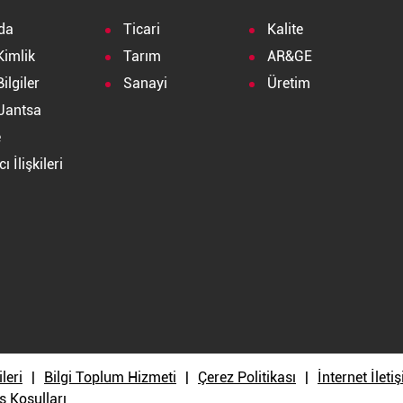
da
Ticari
Kalite
Kimlik
Tarım
AR&GE
ilgiler
Sanayi
Üretim
Jantsa
e
ı İlişkileri
a
ileri
Bilgi Toplum Hizmeti
Çerez Politikası
İnternet İlet
ş Koşulları