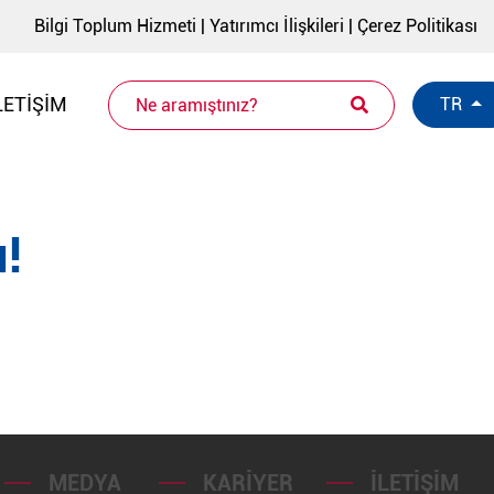
Bilgi Toplum Hizmeti
|
Yatırımcı İlişkileri
|
Çerez Politikası
LETIŞIM
TR
!
MEDYA
KARIYER
İLETIŞIM