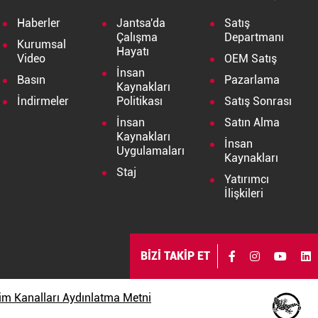
Haberler
Jantsa'da
Satış
Çalışma
Departmanı
Kurumsal
Hayatı
Video
OEM Satış
İnsan
Basın
Pazarlama
Kaynakları
İndirmeler
Politikası
Satış Sonrası
İnsan
Satın Alma
Kaynakları
İnsan
Uygulamaları
Kaynakları
Staj
Yatırımcı
İlişkileri
BİZİ TAKİP ET
işim Kanalları Aydınlatma Metni