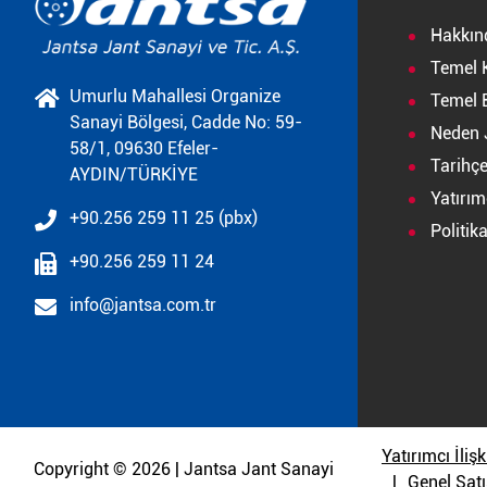
Hakkın
Temel 
Umurlu Mahallesi Organize
Temel B
Sanayi Bölgesi, Cadde No: 59-
Neden 
58/1, 09630 Efeler-
Tarihç
AYDIN/TÜRKİYE
Yatırımc
+90.256 259 11 25 (pbx)
Politik
+90.256 259 11 24
info@jantsa.com.tr
Yatırımcı İlişk
Copyright © 2026 | Jantsa Jant Sanayi
Genel Satı