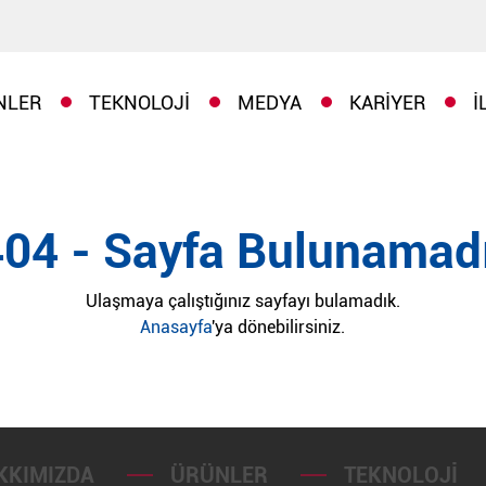
NLER
TEKNOLOJI
MEDYA
KARIYER
İ
404 - Sayfa Bulunamadı
Ulaşmaya çalıştığınız sayfayı bulamadık.
Anasayfa
'ya dönebilirsiniz.
KKIMIZDA
ÜRÜNLER
TEKNOLOJI