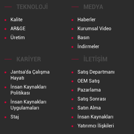
TEKNOLOJI
MEDYA
Kalite
Haberler
AR&GE
Kurumsal Video
Üretim
Basın
İndirmeler
KARIYER
İLETIŞIM
Jantsa'da Çalışma
Satış Departmanı
Hayatı
OEM Satış
İnsan Kaynakları
Pazarlama
Politikası
Satış Sonrası
İnsan Kaynakları
Uygulamaları
Satın Alma
Staj
İnsan Kaynakları
Yatırımcı İlişkileri