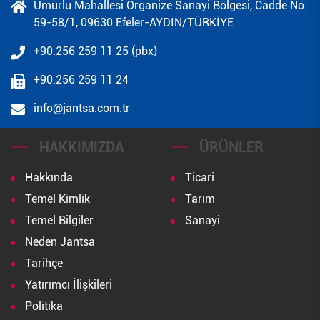
Umurlu Mahallesi Organize Sanayi Bölgesi, Cadde No:
59-58/1, 09630 Efeler-AYDIN/TÜRKİYE
+90.256 259 11 25 (pbx)
+90.256 259 11 24
info@jantsa.com.tr
HAKKIMIZDA
ÜRÜNLER
Hakkında
Ticari
Temel Kimlik
Tarım
Temel Bilgiler
Sanayi
Neden Jantsa
Tarihçe
Yatırımcı İlişkileri
Politika