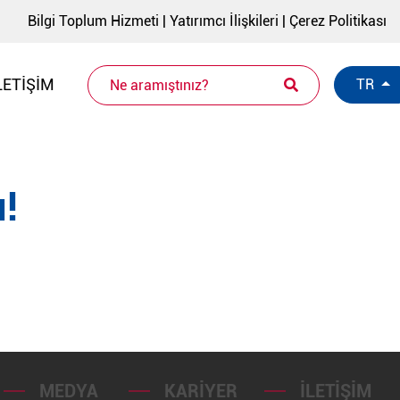
Bilgi Toplum Hizmeti
|
Yatırımcı İlişkileri
|
Çerez Politikası
LETIŞIM
TR
!
MEDYA
KARIYER
İLETIŞIM