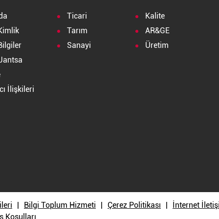
da
Ticari
Kalite
Kimlik
Tarım
AR&GE
ilgiler
Sanayi
Üretim
Jantsa
e
ı İlişkileri
a
ileri
Bilgi Toplum Hizmeti
Çerez Politikası
İnternet İlet
ş Koşulları