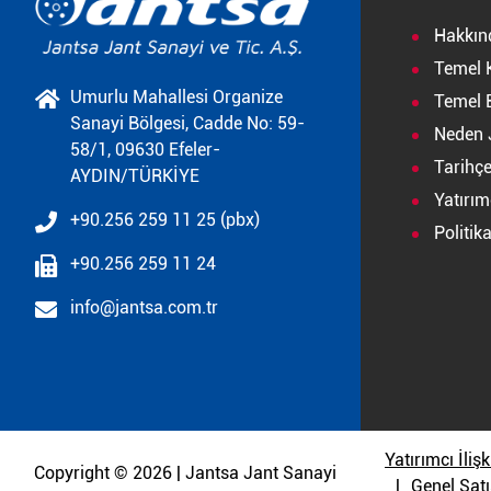
Hakkın
Temel 
Umurlu Mahallesi Organize
Temel B
Sanayi Bölgesi, Cadde No: 59-
Neden 
58/1, 09630 Efeler-
Tarihç
AYDIN/TÜRKİYE
Yatırımc
+90.256 259 11 25 (pbx)
Politik
+90.256 259 11 24
info@jantsa.com.tr
Yatırımcı İlişk
Copyright © 2026 | Jantsa Jant Sanayi
Genel Satı