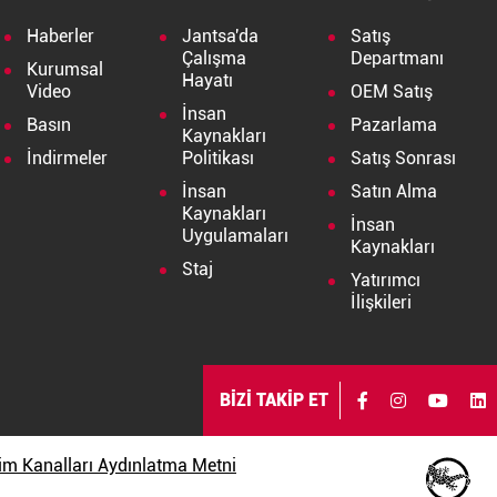
Haberler
Jantsa'da
Satış
Çalışma
Departmanı
Kurumsal
Hayatı
Video
OEM Satış
İnsan
Basın
Pazarlama
Kaynakları
İndirmeler
Politikası
Satış Sonrası
İnsan
Satın Alma
Kaynakları
İnsan
Uygulamaları
Kaynakları
Staj
Yatırımcı
İlişkileri
BİZİ TAKİP ET
işim Kanalları Aydınlatma Metni