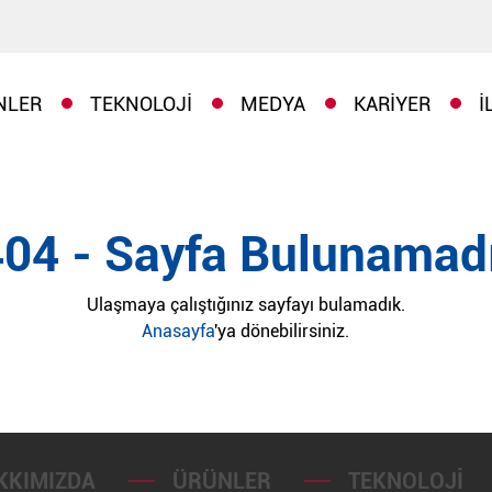
NLER
TEKNOLOJI
MEDYA
KARIYER
İ
404 - Sayfa Bulunamadı
Ulaşmaya çalıştığınız sayfayı bulamadık.
Anasayfa
'ya dönebilirsiniz.
KKIMIZDA
ÜRÜNLER
TEKNOLOJI