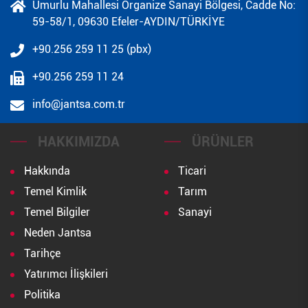
Umurlu Mahallesi Organize Sanayi Bölgesi, Cadde No:
59-58/1, 09630 Efeler-AYDIN/TÜRKİYE
+90.256 259 11 25 (pbx)
+90.256 259 11 24
info@jantsa.com.tr
HAKKIMIZDA
ÜRÜNLER
Hakkında
Ticari
Temel Kimlik
Tarım
Temel Bilgiler
Sanayi
Neden Jantsa
Tarihçe
Yatırımcı İlişkileri
Politika