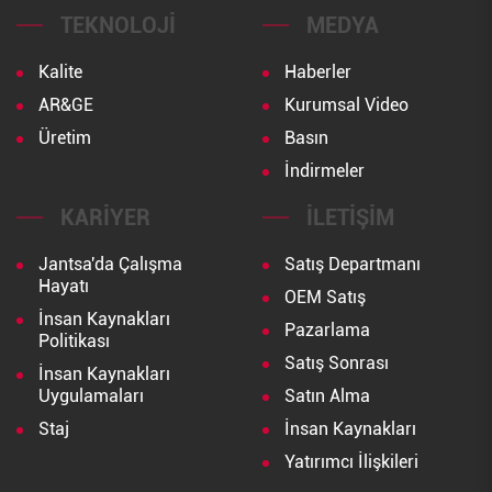
TEKNOLOJI
MEDYA
Kalite
Haberler
AR&GE
Kurumsal Video
Üretim
Basın
İndirmeler
KARIYER
İLETIŞIM
Jantsa'da Çalışma
Satış Departmanı
Hayatı
OEM Satış
İnsan Kaynakları
Pazarlama
Politikası
Satış Sonrası
İnsan Kaynakları
Uygulamaları
Satın Alma
Staj
İnsan Kaynakları
Yatırımcı İlişkileri