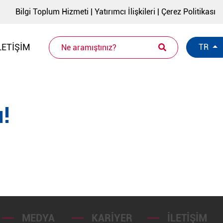
Bilgi Toplum Hizmeti
|
Yatırımcı İlişkileri
|
Çerez Politikası
LETIŞIM
TR
!
MEDYA
KARIYER
İLETIŞIM