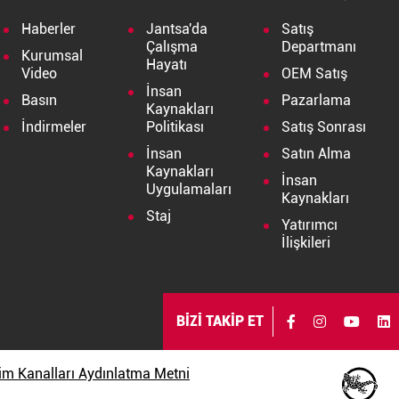
Haberler
Jantsa'da
Satış
Çalışma
Departmanı
Kurumsal
Hayatı
Video
OEM Satış
İnsan
Basın
Pazarlama
Kaynakları
İndirmeler
Politikası
Satış Sonrası
İnsan
Satın Alma
Kaynakları
İnsan
Uygulamaları
Kaynakları
Staj
Yatırımcı
İlişkileri
BİZİ TAKİP ET
işim Kanalları Aydınlatma Metni