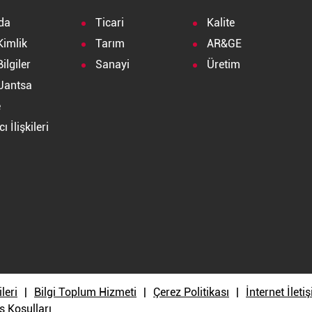
da
Ticari
Kalite
Kimlik
Tarım
AR&GE
ilgiler
Sanayi
Üretim
Jantsa
e
ı İlişkileri
a
ileri
Bilgi Toplum Hizmeti
Çerez Politikası
İnternet İlet
ş Koşulları