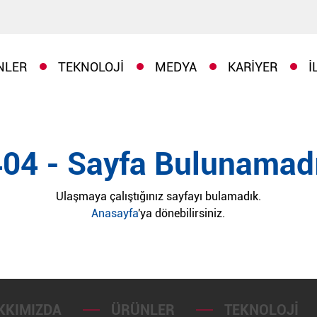
NLER
TEKNOLOJI
MEDYA
KARIYER
İ
404 - Sayfa Bulunamadı
Ulaşmaya çalıştığınız sayfayı bulamadık.
Anasayfa
'ya dönebilirsiniz.
KKIMIZDA
ÜRÜNLER
TEKNOLOJI