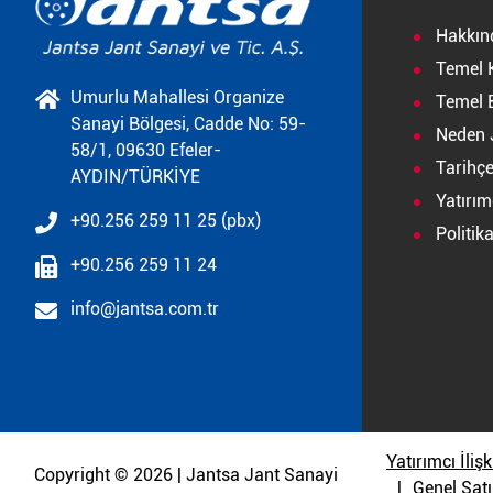
Hakkın
Temel 
Umurlu Mahallesi Organize
Temel B
Sanayi Bölgesi, Cadde No: 59-
Neden 
58/1, 09630 Efeler-
Tarihç
AYDIN/TÜRKİYE
Yatırımc
+90.256 259 11 25 (pbx)
Politik
+90.256 259 11 24
info@jantsa.com.tr
Yatırımcı İlişk
Copyright © 2026 | Jantsa Jant Sanayi
Genel Satı