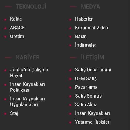
TEKNOLOJI
MEDYA
Kalite
Haberler
AR&GE
Kurumsal Video
Üretim
Basın
İndirmeler
KARIYER
İLETIŞIM
Jantsa'da Çalışma
Satış Departmanı
Hayatı
OEM Satış
İnsan Kaynakları
Pazarlama
Politikası
Satış Sonrası
İnsan Kaynakları
Uygulamaları
Satın Alma
Staj
İnsan Kaynakları
Yatırımcı İlişkileri