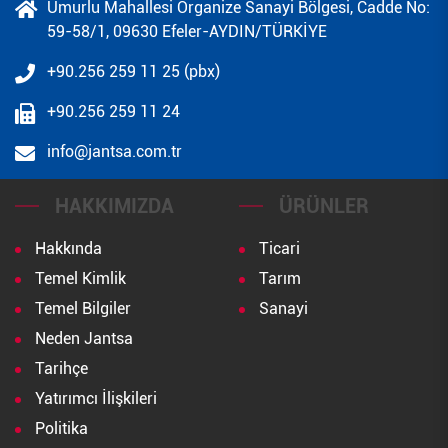
Umurlu Mahallesi Organize Sanayi Bölgesi, Cadde No:
59-58/1, 09630 Efeler-AYDIN/TÜRKİYE
+90.256 259 11 25 (pbx)
+90.256 259 11 24
info@jantsa.com.tr
HAKKIMIZDA
ÜRÜNLER
Hakkında
Ticari
Temel Kimlik
Tarım
Temel Bilgiler
Sanayi
Neden Jantsa
Tarihçe
Yatırımcı İlişkileri
Politika